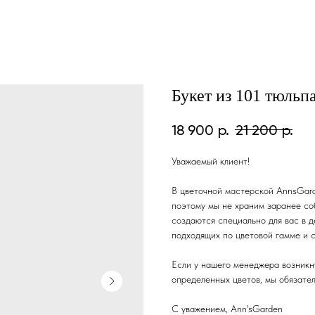
Букет из 101 тюльп
18 900
р.
21 200
р.
Уважаемый клиент!
В цветочной мастерской AnnsGard
поэтому мы не храним заранее со
создаются специально для вас в д
подходящих по цветовой гамме и 
Если у нашего менеджера возникн
определенных цветов, мы обязател
С уважением, Ann'sGarden