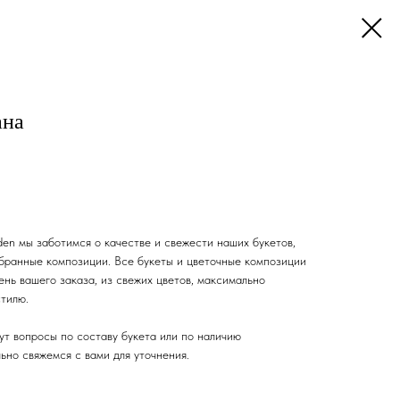
ана
en мы заботимся о качестве и свежести наших букетов,
бранные композиции. Все букеты и цветочные композиции
ень вашего заказа, из свежих цветов, максимально
стилю.
ут вопросы по составу букета или по наличию
ьно свяжемся с вами для уточнения.