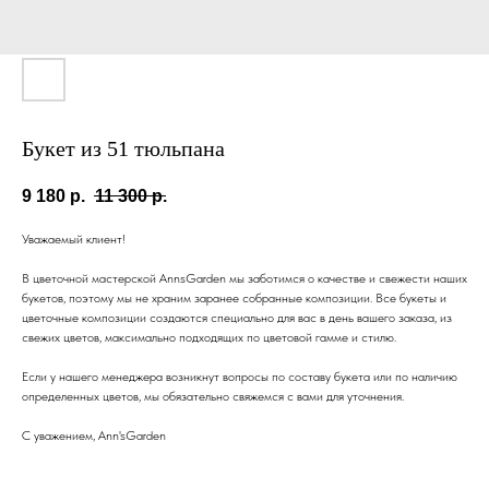
Букет из 51 тюльпана
9 180
р.
11 300
р.
Уважаемый клиент!
В цветочной мастерской AnnsGarden мы заботимся о качестве и свежести наших
букетов, поэтому мы не храним заранее собранные композиции. Все букеты и
цветочные композиции создаются специально для вас в день вашего заказа, из
свежих цветов, максимально подходящих по цветовой гамме и стилю.
Если у нашего менеджера возникнут вопросы по составу букета или по наличию
определенных цветов, мы обязательно свяжемся с вами для уточнения.
С уважением, Ann'sGarden