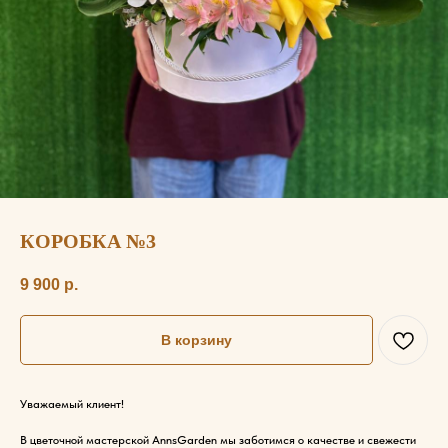
КОРОБКА №3
9 900
р.
В корзину
Уважаемый клиент!
В цветочной мастерской AnnsGarden мы заботимся о качестве и свежести