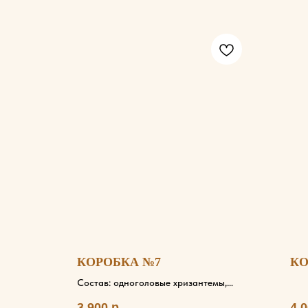
КОРОБКА №7
КО
Состав: одноголовые хризантемы,
брасика, диантус, кустовые
3 900
р.
4 