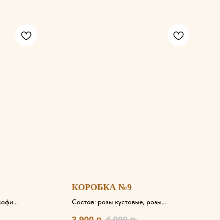
КОРОБКА №9
софи
Состав: розы кустовые, розы
пидистра,
одноголовые, вероника
3 900
р.
4 000
р.