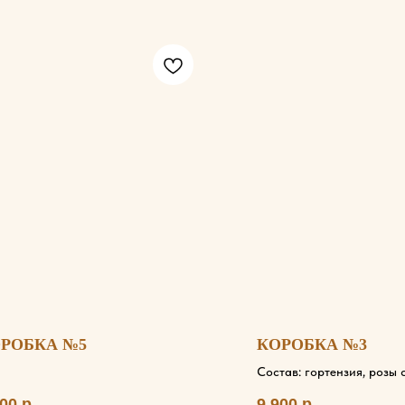
РОБКА №5
КОРОБКА №3
Состав: гортензия, розы 
лорен, альстромерии, ас
000
р.
9 900
р.