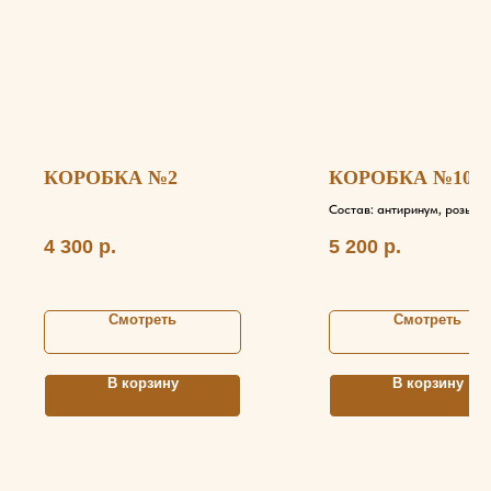
КОРОБКА №2
КОРОБКА №10
Состав: антиринум, розы с
лорен, альстромерии, куст
4 300
р.
5 200
р.
розы, диантус
Смотреть
Смотреть
В корзину
В корзину