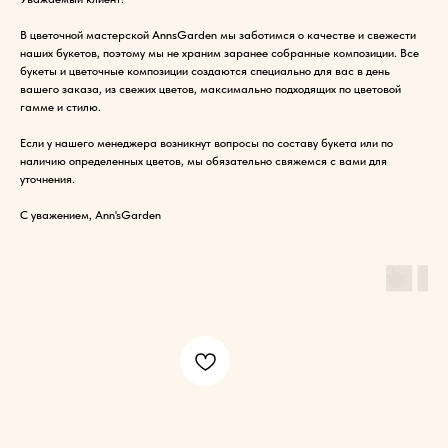
В цветочной мастерской AnnsGarden мы заботимся о качестве и свежести
наших букетов, поэтому мы не храним заранее собранные композиции. Все
букеты и цветочные композиции создаются специально для вас в день
вашего заказа, из свежих цветов, максимально подходящих по цветовой
гамме и стилю.
Если у нашего менеджера возникнут вопросы по составу букета или по
наличию определенных цветов, мы обязательно свяжемся с вами для
уточнения.
С уважением, Ann'sGarden